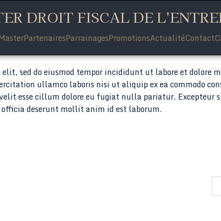
ER DROIT FISCAL DE L'ENTRE
Master
Partenaires
Parrainages
Promotions
Actualité
Contact
C
 elit, sed do eiusmod tempor incididunt ut labore et dolore 
rcitation ullamco laboris nisi ut aliquip ex ea commodo con
velit esse cillum dolore eu fugiat nulla pariatur. Excepteur s
 officia deserunt mollit anim id est laborum.